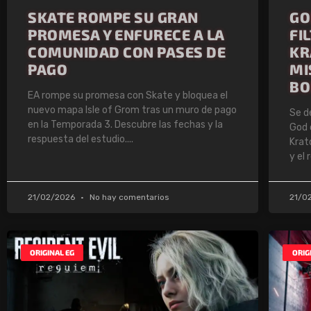
SKATE ROMPE SU GRAN
GO
PROMESA Y ENFURECE A LA
FI
COMUNIDAD CON PASES DE
KR
PAGO
MI
BO
EA rompe su promesa con Skate y bloquea el
nuevo mapa Isle of Grom tras un muro de pago
Se d
en la Temporada 3. Descubre las fechas y la
God 
respuesta del estudio.
Krat
y el
21/02/2026
No hay comentarios
21/0
ORIGINAL EG
ORIG