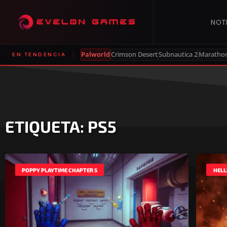
NOT
Palworld
Crimson Desert
Subnautica 2
Maratho
EN TENDENCIA
ETIQUETA: PS5
POPPY PLAYTIME CHAPTER 5
HELL