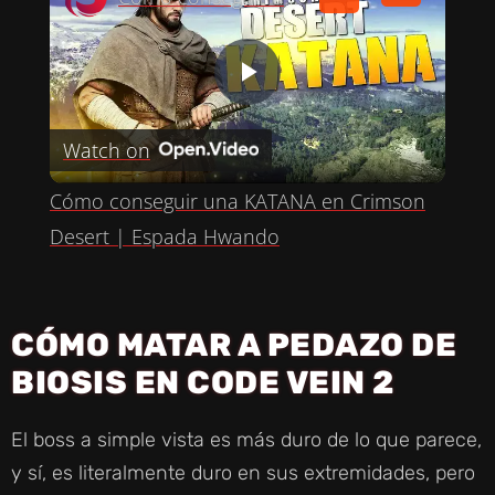
P
Watch on
L
Cómo conseguir una KATANA en Crimson
A
Desert | Espada Hwando
Y
CÓMO MATAR A PEDAZO DE
V
BIOSIS EN CODE VEIN 2
I
El boss a simple vista es más duro de lo que parece,
y sí, es literalmente duro en sus extremidades, pero