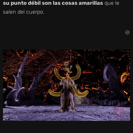
D
su punto débil son las cosas amarillas
que le
salen del cuerpo.
E
O