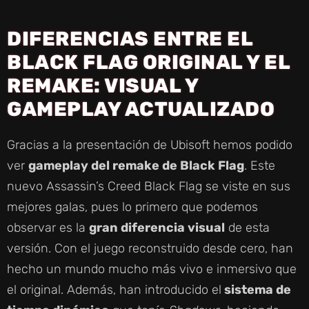
Y
DIFERENCIAS ENTRE EL
V
BLACK FLAG ORIGINAL Y EL
REMAKE: VISUAL Y
I
GAMEPLAY ACTUALIZADO
D
Gracias a la presentación de Ubisoft hemos podido
ver
gameplay del remake de Black Flag
. Este
E
nuevo Assassin’s Creed Black Flag se viste en sus
mejores galas, pues lo primero que podemos
O
observar es la
gran diferencia visual
de esta
versión. Con el juego reconstruido desde cero, han
hecho un mundo mucho más vivo e inmersivo que
el original. Además, han introducido el
sistema de