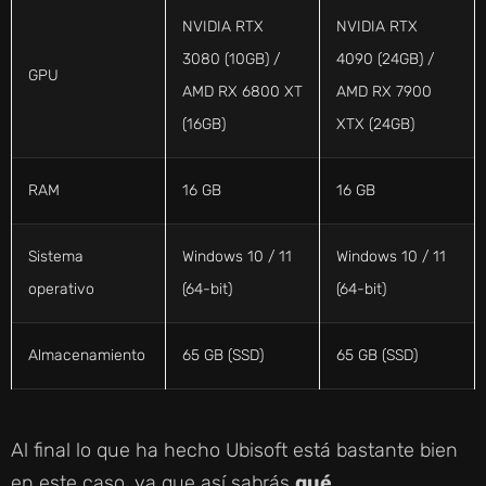
NVIDIA RTX
NVIDIA RTX
3080 (10GB) /
4090 (24GB) /
GPU
AMD RX 6800 XT
AMD RX 7900
(16GB)
XTX (24GB)
RAM
16 GB
16 GB
Sistema
Windows 10 / 11
Windows 10 / 11
operativo
(64-bit)
(64-bit)
Almacenamiento
65 GB (SSD)
65 GB (SSD)
Al final lo que ha hecho Ubisoft está bastante bien
en este caso, ya que así sabrás
qué