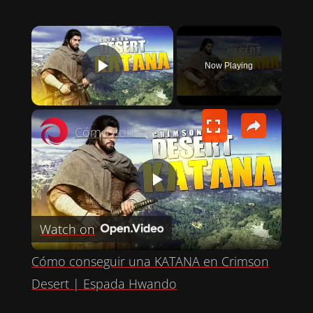
×
Now Playing
PLAY VIDEO
×
Cómo conseguir una KATANA en Crimson Desert | Espada Hwando
P
Watch on
L
Cómo conseguir una KATANA en Crimson
A
Desert | Espada Hwando