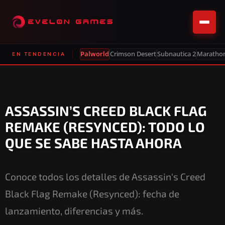
Palworld
Crimson Desert
Subnautica 2
Maratho
EN TENDENCIA
ASSASSIN’S CREED BLACK FLAG
REMAKE (RESYNCED): TODO LO
QUE SE SABE HASTA AHORA
Conoce todos los detalles de Assassin's Creed
Black Flag Remake (Resynced): fecha de
lanzamiento, diferencias y más.