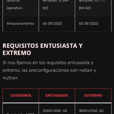
Sistema
Windows 10 (64-
Windows 10 / 11
operativo
bit)
(64-bit)
Almacenamiento
65 GB (SSD)
65 GB (SSD)
REQUISITOS ENTUSIASTA Y
EXTREMO
Si nos fijamos en los requisitos entusiasta y
extremo, las preconfiguraciones son «alta» y
«ultra».
CATEGORÍA
ENTUSIASTA
EXTREMO
2560×1440, 60
3840×2160, 60