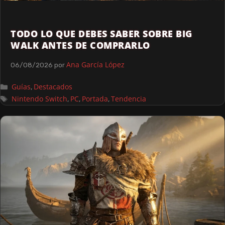
TODO LO QUE DEBES SABER SOBRE BIG
WALK ANTES DE COMPRARLO
Ana García López
06/08/2026
por
Guías
Destacados
,
Nintendo Switch
PC
Portada
Tendencia
,
,
,