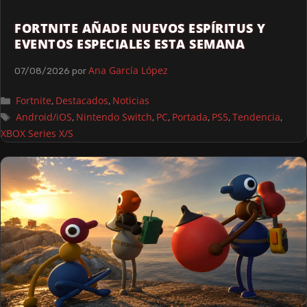
FORTNITE AÑADE NUEVOS ESPÍRITUS Y
EVENTOS ESPECIALES ESTA SEMANA
Ana García López
07/08/2026
por
Fortnite
Destacados
Noticias
,
,
Android/iOS
Nintendo Switch
PC
Portada
PS5
Tendencia
,
,
,
,
,
,
XBOX Series X/S