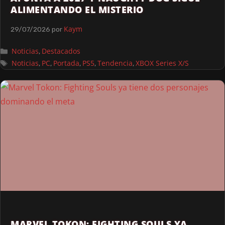
ALIMENTANDO EL MISTERIO
Kaym
29/07/2026
por
Noticias
Destacados
,
Noticias
PC
Portada
PS5
Tendencia
XBOX Series X/S
,
,
,
,
,
MARVEL TOKON: FIGHTING SOULS YA