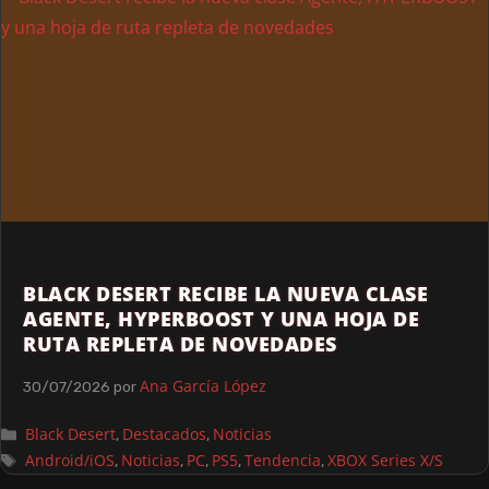
BLACK DESERT RECIBE LA NUEVA CLASE
AGENTE, HYPERBOOST Y UNA HOJA DE
RUTA REPLETA DE NOVEDADES
Ana García López
30/07/2026
por
Black Desert
Destacados
Noticias
,
,
Android/iOS
Noticias
PC
PS5
Tendencia
XBOX Series X/S
,
,
,
,
,