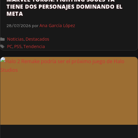
TIENE DOS PERSONAJES DOMINANDO EL
META
Ana García López
28/07/2026
por
Noticias
Destacados
,
PC
PS5
Tendencia
,
,