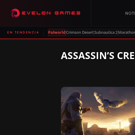
NOT
Palworld
Crimson Desert
Subnautica 2
Maratho
EN TENDENCIA
ASSASSIN’S CR