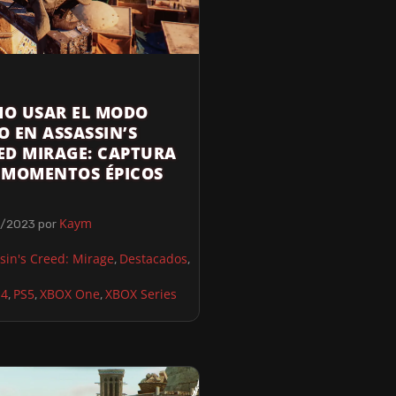
O USAR EL MODO
O EN ASSASSIN’S
ED MIRAGE: CAPTURA
 MOMENTOS ÉPICOS
Kaym
0/2023
por
sin's Creed: Mirage
Destacados
,
,
S4
PS5
XBOX One
XBOX Series
,
,
,