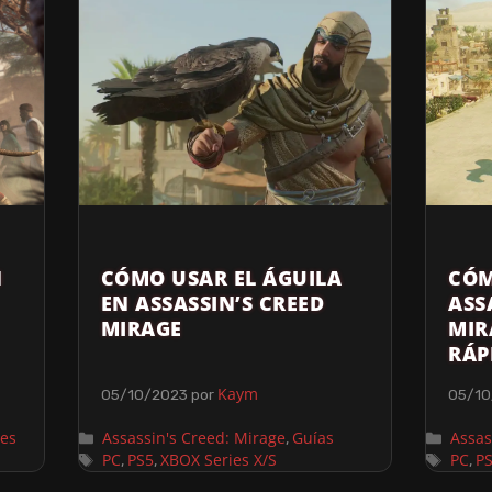
N
CÓMO USAR EL ÁGUILA
CÓM
EN ASSASSIN’S CREED
ASS
MIRAGE
MIR
RÁP
Kaym
05/10/2023
por
05/10
ies
Assassin's Creed: Mirage
Guías
Assas
,
PC
PS5
XBOX Series X/S
PC
P
,
,
,