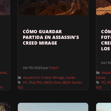
CÓMO GUARDAR
CÓM
PARTIDA EN ASSASSIN’S
FOT
CREED MIRAGE
CRE
LOS
06/1
Kaym
06/10/2023
por
ados
Assas
,
Assassin's Creed: Mirage
Guías
Guías
,
PC
PS4
PS5
XBOX One
XBOX Series
PC
P
,
,
,
,
,
/S
X/S
X/S