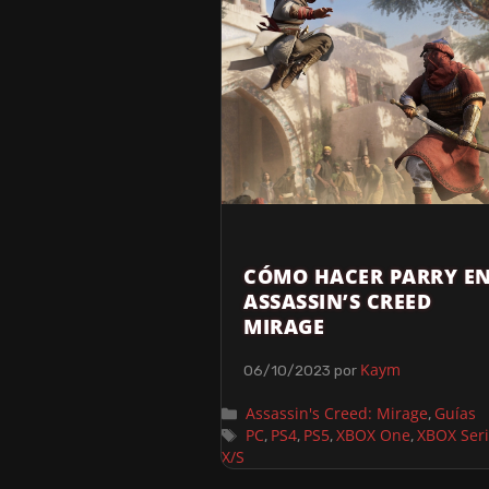
CÓMO HACER PARRY E
ASSASSIN’S CREED
MIRAGE
Kaym
06/10/2023
por
Assassin's Creed: Mirage
Guías
,
PC
PS4
PS5
XBOX One
XBOX Ser
,
,
,
,
X/S