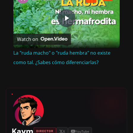
P
Watch on
L
La "ruda macho" o "ruda hembra" no existe
A
como tal. ¿Sabes cómo diferenciarlas?
Y
V
I
Kaym
X
YouTube
DIRECTOR