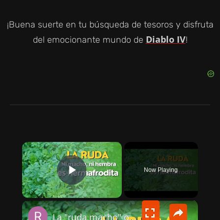
¡Buena suerte en tu búsqueda de tesoros y disfruta
Diablo IV
del emocionante mundo de
!
×
Now Playing
PLAY VIDEO
×
La "ruda macho" o "ruda hembra" no existe como tal. ¿Sabes cómo diferenciarlas?