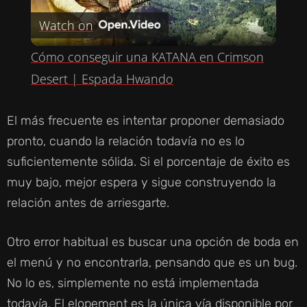
Watch on
L
Cómo conseguir una KATANA en Crimson
A
Desert | Espada Hwando
Y
El más frecuente es intentar proponer demasiado
pronto, cuando la relación todavía no es lo
V
suficientemente sólida. Si el porcentaje de éxito es
muy bajo, mejor espera y sigue construyendo la
I
relación antes de arriesgarte.
D
Otro error habitual es buscar una opción de boda en
el menú y no encontrarla, pensando que es un bug.
E
No lo es, simplemente no está implementada
todavía. El elopement es la única vía disponible por