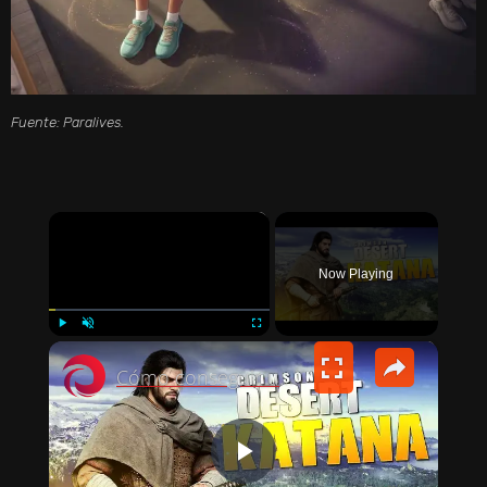
Fuente: Paralives.
×
Now Playing
×
PLAY
UNMUTE
FULLSCREEN
Cómo conseguir una KATANA en Crimson Desert | Espada Hwando
P