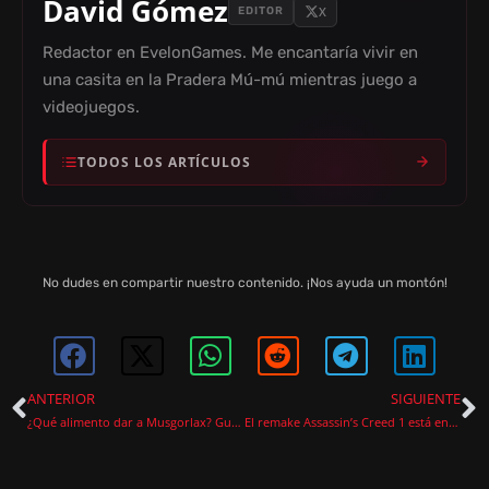
David Gómez
X
EDITOR
Redactor en EvelonGames. Me encantaría vivir en
una casita en la Pradera Mú-mú mientras juego a
videojuegos.
TODOS LOS ARTÍCULOS
No dudes en compartir nuestro contenido. ¡Nos ayuda un montón!
ANTERIOR
SIGUIENTE
¿Qué alimento dar a Musgorlax? Guía de comida de Pokémon Pokopia
El remake Assassin’s Creed 1 está en marcha y era el que de verdad hacía falta