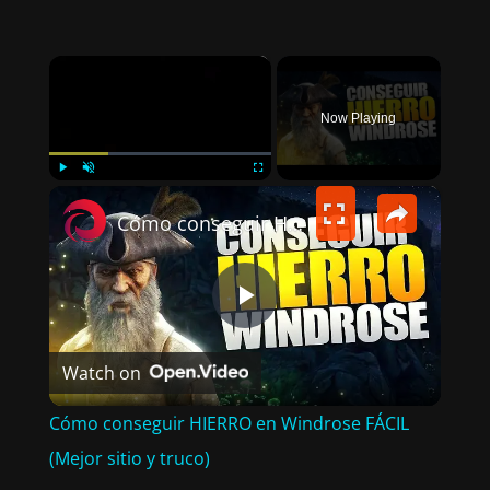
×
Now Playing
×
PLAY
UNMUTE
FULLSCREEN
Cómo conseguir HIERRO en Windrose FÁCIL (Mejor sitio y truco)
P
Watch on
L
Cómo conseguir HIERRO en Windrose FÁCIL
A
(Mejor sitio y truco)