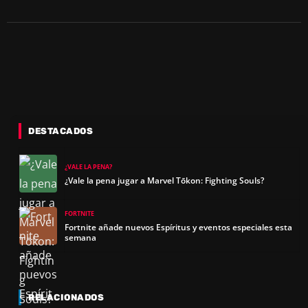
Y
V
I
DESTACADOS
D
¿VALE LA PENA?
¿Vale la pena jugar a Marvel Tōkon: Fighting Souls?
E
FORTNITE
O
Fortnite añade nuevos Espíritus y eventos especiales esta
semana
RELACIONADOS