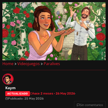
Home
Videojuegos
Paralives
>
>
Kaym
hace 2 meses · 26 May 2026
ACTUALIZADO
Publicado: 25 May 2026
Sin comentarios