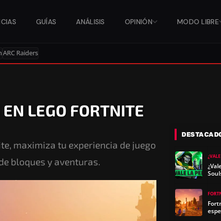
ICIAS
GUÍAS
ANÁLISIS
OPINIÓN
MODO LIBRE
n
ARC Raiders
EN LEGO FORTNITE
DESTACAD
e, maximiza tu experiencia de juego
¿VALE
de bloques y aventuras.
¿Val
Soul
FORT
Fort
espe