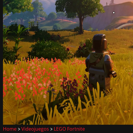
Home
Videojuegos
LEGO Fortnite
>
>