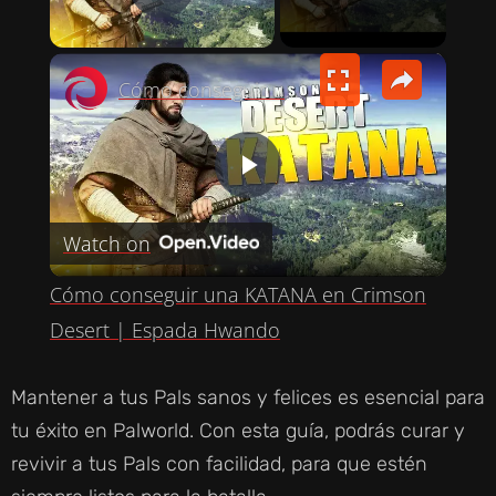
PLAY VIDEO
×
Cómo conseguir una KATANA en Crimson Desert | Espada Hwando
P
Watch on
L
Cómo conseguir una KATANA en Crimson
A
Desert | Espada Hwando
Y
Mantener a tus Pals sanos y felices es esencial para
tu éxito en Palworld. Con esta guía, podrás curar y
V
revivir a tus Pals con facilidad, para que estén