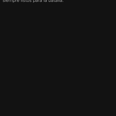
siempre listos para la batalla.
I
D
E
O