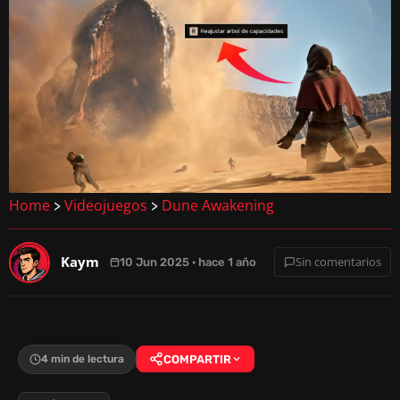
Home
Videojuegos
Dune Awakening
>
>
Kaym
Sin comentarios
10 Jun 2025 · hace 1 año
4 min de lectura
COMPARTIR