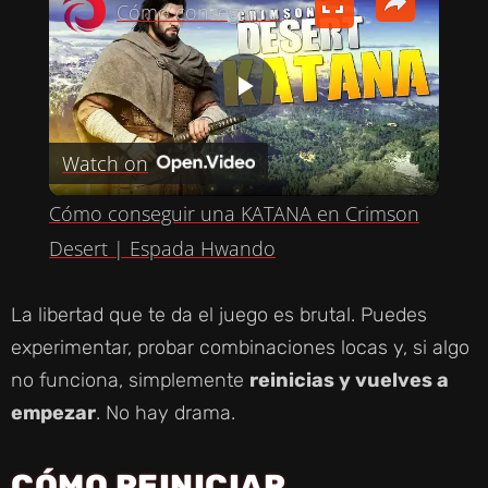
Cómo conseguir una KATANA en Crimson Desert | Espada Hwando
P
Watch on
L
Cómo conseguir una KATANA en Crimson
A
Desert | Espada Hwando
Y
La libertad que te da el juego es brutal. Puedes
experimentar, probar combinaciones locas y, si algo
V
no funciona, simplemente
reinicias y vuelves a
empezar
. No hay drama.
I
CÓMO REINICIAR