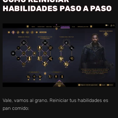
D
HABILIDADES PASO A PASO
E
O
Vale, vamos al grano. Reiniciar tus habilidades es
pan comido: