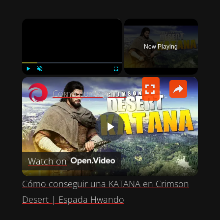
×
Now Playing
×
PLAY
UNMUTE
FULLSCREEN
Cómo conseguir una KATANA en Crimson Desert | Espada Hwando
P
Watch on
L
Cómo conseguir una KATANA en Crimson
A
Desert | Espada Hwando