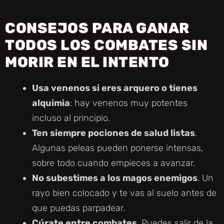
Y
CONSEJOS PARA GANAR
V
TODOS LOS COMBATES SIN
MORIR EN EL INTENTO
I
Usa venenos si eres arquero o tienes
D
alquimia
: hay venenos muy potentes
incluso al principio.
E
Ten siempre pociones de salud listas
.
Algunas peleas pueden ponerse intensas,
O
sobre todo cuando empieces a avanzar.
No subestimes a los magos enemigos
. Un
rayo bien colocado y te vas al suelo antes de
que puedas parpadear.
Cúrate entre combates
. Puedes salir de la