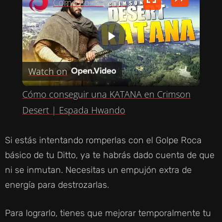
Cómo conseguir una KATANA en Crimson Desert | Espada Hwando
P
Watch on
L
Cómo conseguir una KATANA en Crimson
A
Desert | Espada Hwando
Y
Si estás intentando romperlas con el Golpe Roca
básico de tu Ditto, ya te habrás dado cuenta de que
V
ni se inmutan. Necesitas un empujón extra de
energía para destrozarlas.
I
Para lograrlo, tienes que mejorar temporalmente tu