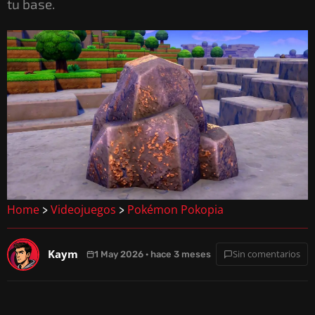
tu base.
Home
Videojuegos
Pokémon Pokopia
>
>
Kaym
Sin comentarios
1 May 2026 · hace 3 meses