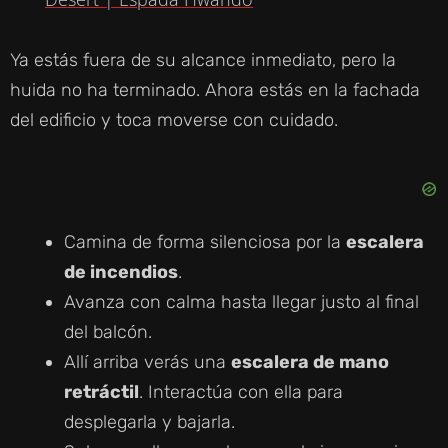
A
Y
Ya estás fuera de su alcance inmediato, pero la
huida no ha terminado. Ahora estás en la fachada
V
del edificio y toca moverse con cuidado.
I
D
Camina de forma silenciosa por la
escalera
de incendios
.
E
Avanza con calma hasta llegar justo al final
del balcón.
O
Allí arriba verás una
escalera de mano
retráctil
. Interactúa con ella para
desplegarla y bajarla.