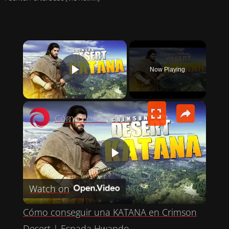
×
Now Playing
PLAY VIDEO
×
Cómo conseguir una KATANA en Crimson Desert | Espada Hwando
P
Watch on
L
Cómo conseguir una KATANA en Crimson
Desert | Espada Hwando