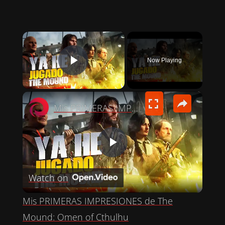
×
Now Playing
PLAY VIDEO
×
Mis PRIMERAS IMPRESIONES de The Mound: Omen of Cthulhu
P
Watch on
L
Mis PRIMERAS IMPRESIONES de The
A
Mound: Omen of Cthulhu