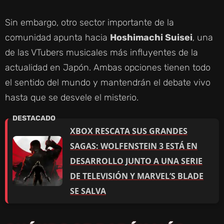
Y
Sin embargo, otro sector importante de la
comunidad apunta hacia
Hoshimachi Suisei
, una
V
de las VTubers musicales más influyentes de la
actualidad en Japón. Ambas opciones tienen todo
I
el sentido del mundo y mantendrán el debate vivo
hasta que se desvele el misterio.
D
XBOX RESCATA SUS GRANDES
E
SAGAS: WOLFENSTEIN 3 ESTÁ EN
DESARROLLO JUNTO A UNA SERIE
O
DE TELEVISIÓN Y MARVEL’S BLADE
SE SALVA