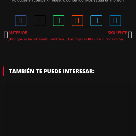
No dudes en compartir nuestro contenido. ¡Nos ayuda un montón!
ANTERIOR
SIGUIENTE
¿Por qué se ha retrasado Tomb Raider Legacy of Atlantis?
Los mejores RPG por turnos en Game Pass (abril 2026)
TAMBIÉN TE PUEDE INTERESAR: