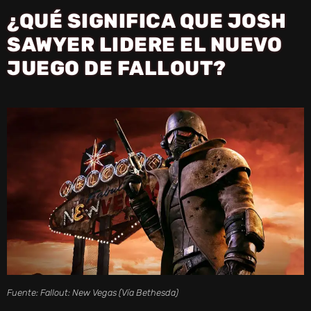
¿QUÉ SIGNIFICA QUE JOSH
V
SAWYER LIDERE EL NUEVO
JUEGO DE FALLOUT?
I
D
E
O
Fuente: Fallout: New Vegas (Vía Bethesda)