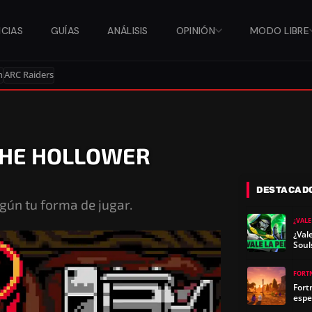
ICIAS
GUÍAS
ANÁLISIS
OPINIÓN
MODO LIBRE
n
ARC Raiders
THE HOLLOWER
DESTACAD
gún tu forma de jugar.
¿VALE
¿Val
Soul
FORT
Fort
espe