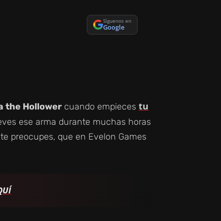
Síguenos en
Google
tu
a the Hollower
cuando empieces
lleves ese arma durante muchas horas
no te preocupes, que en Evelon Games
QUÍ