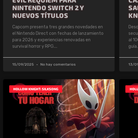
NINTENDO SWITCH 2 Y
SA
NUEVOS TÍTULOS
KN
Capcom presenta tres grandes novedades en
Desc
el Nintendo Direct con fechas de lanzamiento
secu
para 2026 y experiencias renovadas en
al 1
survival horror y RPG.
guía.
15/09/2025
No hay comentarios
13/0
HOLLOW KNIGHT: SILKSONG
HOLL