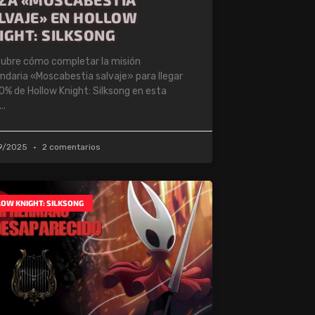
LVAJE» EN HOLLOW
IGHT: SILKSONG
ubre cómo completar la misión
ndaria «Moscabestia salvaje» para llegar
00% de Hollow Knight: Silksong en esta
9/2025
2 comentarios
OW KNIGHT: SILKSONG