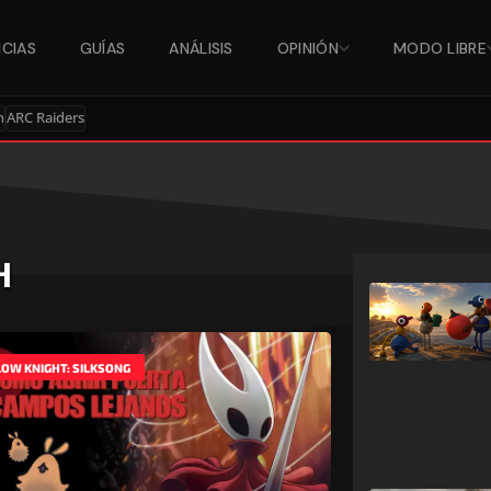
ICIAS
GUÍAS
ANÁLISIS
OPINIÓN
MODO LIBRE
n
ARC Raiders
H
OW KNIGHT: SILKSONG