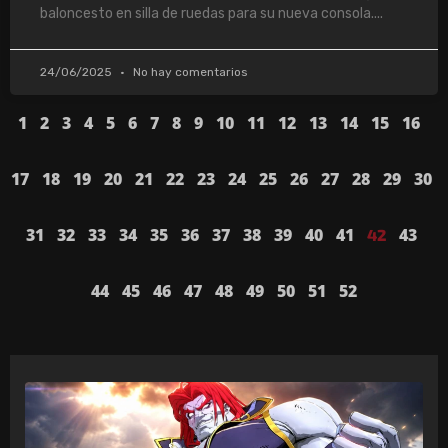
baloncesto en silla de ruedas para su nueva consola.
24/06/2025
No hay comentarios
1
2
3
4
5
6
7
8
9
10
11
12
13
14
15
16
17
18
19
20
21
22
23
24
25
26
27
28
29
30
31
32
33
34
35
36
37
38
39
40
41
43
42
44
45
46
47
48
49
50
51
52