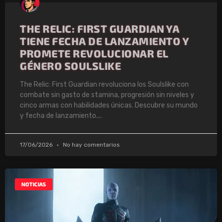
THE RELIC: FIRST GUARDIAN YA
TIENE FECHA DE LANZAMIENTO Y
PROMETE REVOLUCIONAR EL
GÉNERO SOULSLIKE
The Relic: First Guardian revoluciona los Soulslike con
combate sin gasto de stamina, progresión sin niveles y
cinco armas con habilidades únicas. Descubre su mundo
y fecha de lanzamiento.
17/06/2026
No hay comentarios
NOTICIAS