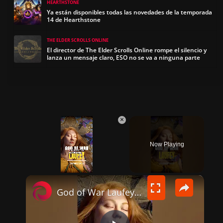
HEARTHSTONE
Ya están disponibles todas las novedades de la temporada
14 de Hearthstone
THE ELDER SCROLLS ONLINE
El director de The Elder Scrolls Online rompe el silencio y
lanza un mensaje claro, ESO no se va a ninguna parte
×
Now Playing
×
UNMUTE
God of War Laufey posible FECHA de LANZAMIENTO en 2027 #videojuegos #godofwarlaufey #godofwar