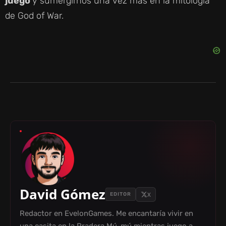
juego
y sumergirnos una vez más en la mitología
de God of War.
David Gómez
X
EDITOR
Redactor en EvelonGames. Me encantaría vivir en
una casita en la Pradera Mú-mú mientras juego a