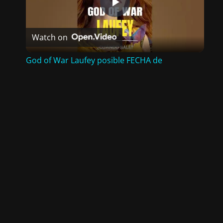
P
Watch on
L
God of War Laufey posible FECHA de
A
LANZAMIENTO en 2027 #videojuegos
#godofwarlaufey #godofwar
Y
V
I
D
EVELONGAMES.COM · TODOS LOS DERECHOS RESERVADOS © 2026