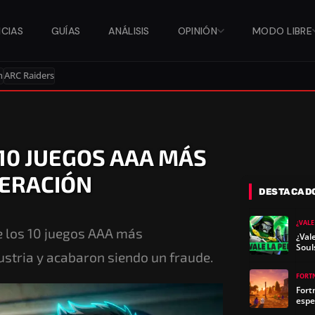
ICIAS
GUÍAS
ANÁLISIS
OPINIÓN
MODO LIBRE
n
ARC Raiders
10 JUEGOS AAA MÁS
NERACIÓN
DESTACAD
¿VALE
re los 10 juegos AAA más
¿Val
Soul
stria y acabaron siendo un fraude.
FORT
Fort
espe