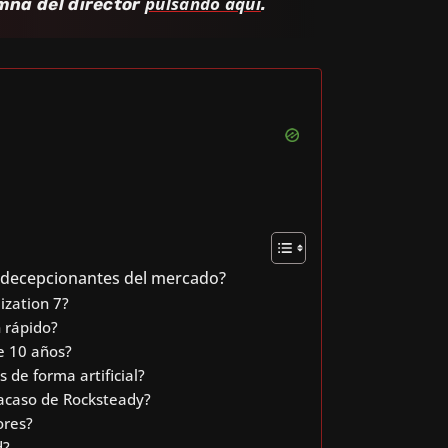
pulsando aquí
mna del director
.
 decepcionantes del mercado?
ization 7?
n rápido?
e 10 años?
 de forma artificial?
fracaso de Rocksteady?
ores?
d?