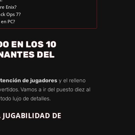
re Enix?
ack Ops 7?
 en PC?
O EN LOS 10
NANTES DEL
etención de jugadores
y el relleno
vertidos. Vamos a ir del puesto diez al
odo lujo de detalles.
 JUGABILIDAD DE