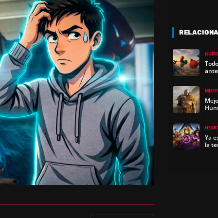
RELACION
GUÍA
Todo
ante
MIST
Mejo
Hun
HEAR
Ya e
la t