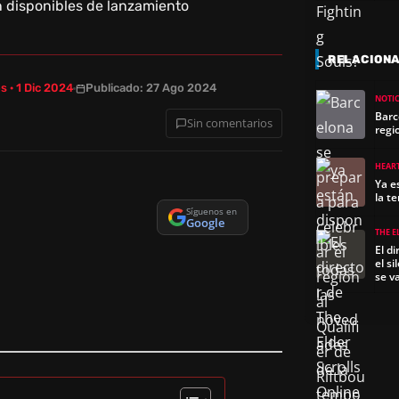
RELACION
s · 1 Dic 2024
Publicado: 27 Ago 2024
NOTIC
Barc
Sin comentarios
regi
HEAR
Ya e
la t
Síguenos en
Google
THE E
El d
el s
se v