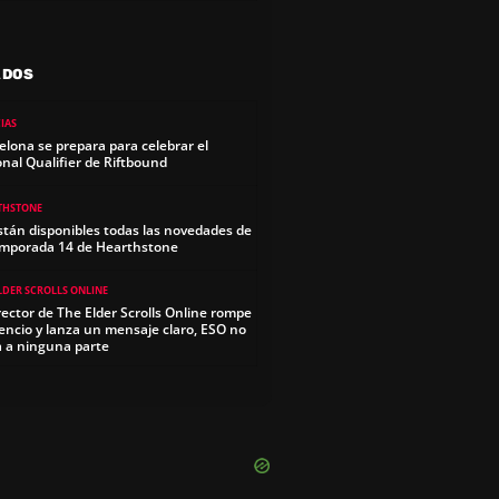
ADOS
IAS
elona se prepara para celebrar el
onal Qualifier de Riftbound
THSTONE
stán disponibles todas las novedades de
emporada 14 de Hearthstone
LDER SCROLLS ONLINE
irector de The Elder Scrolls Online rompe
ilencio y lanza un mensaje claro, ESO no
a a ninguna parte