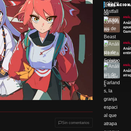
RELACION
ANÁL
Anál
apue
Gam
ANÁL
Anál
enti
ANÁL
Anál
atra
Sin comentarios