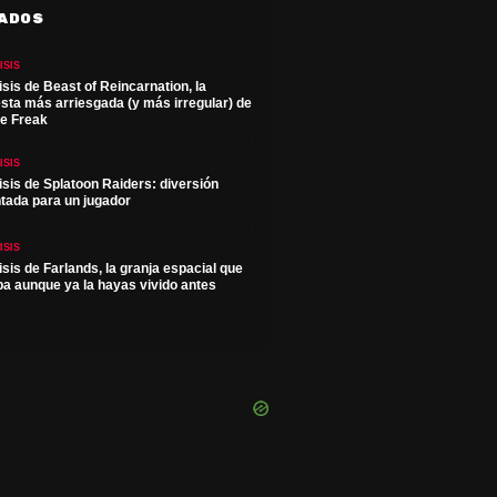
ADOS
ISIS
isis de Beast of Reincarnation, la
sta más arriesgada (y más irregular) de
e Freak
ISIS
isis de Splatoon Raiders: diversión
ntada para un jugador
ISIS
isis de Farlands, la granja espacial que
pa aunque ya la hayas vivido antes