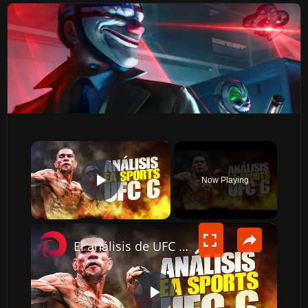
×
Now Playing
PLAY VIDEO
×
El análisis de UFC 6 que tienes que ver antes de comprarlo