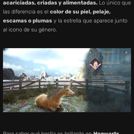
acariciadas, criadas y alimentadas.
Lo único que
D
las diferencia es el
color de su piel, pelaje,
escamas o plumas
y la estrella que aparece junto
E
al icono de su género.
O
Para saber qué bestia es brillante en
Hogwarts