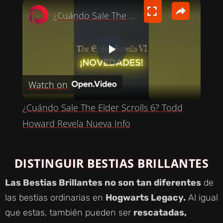
×
¿Cuándo Sale The Elder Scrolls 6? Todd Howard Revela Nueva Info
P
Watch on
L
¿Cuándo Sale The Elder Scrolls 6? Todd
A
Howard Revela Nueva Info
Y
DISTINGUIR BESTIAS BRILLANTES
V
Las Bestias Brillantes no son tan diferentes
de
las bestias ordinarias en
Hogwarts Legacy.
Al igual
I
que estas, también pueden ser
rescatadas,