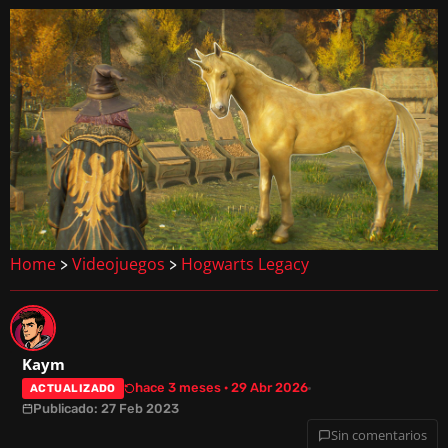
Home
Videojuegos
Hogwarts Legacy
>
>
Kaym
hace 3 meses · 29 Abr 2026
ACTUALIZADO
Publicado: 27 Feb 2023
Sin comentarios