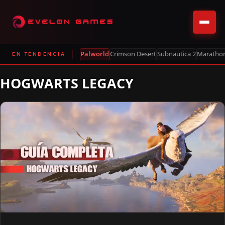
Palworld
Crimson Desert
Subnautica 2
Maratho
EN TENDENCIA
HOGWARTS LEGACY