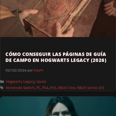
CÓMO CONSEGUIR LAS PÁGINAS DE GUÍA
DE CAMPO EN HOGWARTS LEGACY (2026)
Kaym
02/02/2026
por
Hogwarts Legacy
Guías
,
Nintendo Switch
PC
PS4
PS5
XBOX One
XBOX Series X/S
,
,
,
,
,