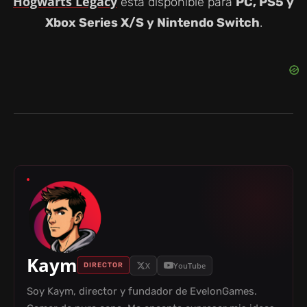
Hogwarts Legacy
está disponible para
PC, PS5 y
Xbox Series X/S y Nintendo Switch
.
Kaym
X
YouTube
DIRECTOR
Soy Kaym, director y fundador de EvelonGames.