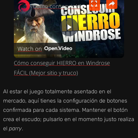
Cómo conseguir HIERRO en Windrose FÁCIL (Mejor sitio y truco)
P
Watch on
L
Cómo conseguir HIERRO en Windrose
A
FÁCIL (Mejor sitio y truco)
Y
Al estar el juego totalmente asentado en el
mercado, aquí tienes la configuración de botones
V
confirmada para cada sistema. Mantener el botón
crea el escudo; pulsarlo en el momento justo realiza
I
el
parry
.