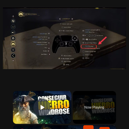
×
Now Playing
PLAY VIDEO
×