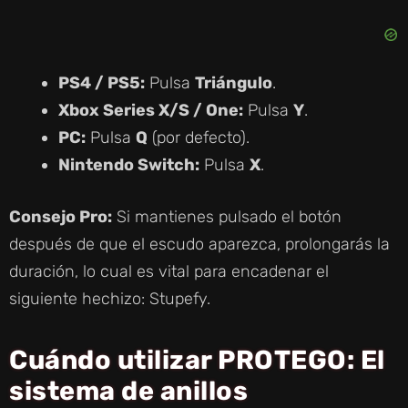
D
E
PS4 / PS5:
Pulsa
Triángulo
.
Xbox Series X/S / One:
Pulsa
Y
.
O
PC:
Pulsa
Q
(por defecto).
Nintendo Switch:
Pulsa
X
.
Consejo Pro:
Si mantienes pulsado el botón
después de que el escudo aparezca, prolongarás la
duración, lo cual es vital para encadenar el
siguiente hechizo: Stupefy.
Cuándo utilizar PROTEGO: El
sistema de anillos