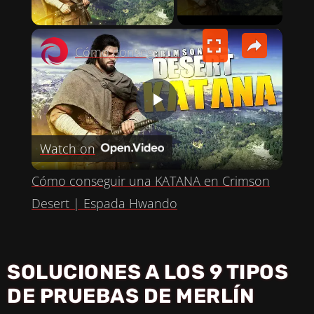
PLAY VIDEO
×
Cómo conseguir una KATANA en Crimson Desert | Espada Hwando
P
Watch on
L
Cómo conseguir una KATANA en Crimson
A
Desert | Espada Hwando
Y
SOLUCIONES A LOS 9 TIPOS
V
DE PRUEBAS DE MERLÍN