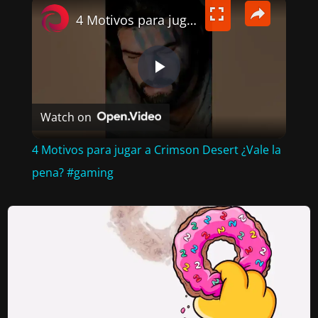
×
4 Motivos para jugar a Crimson Desert ¿Vale la pena? #gaming
P
Watch on
L
4 Motivos para jugar a Crimson Desert ¿Vale la
A
pena? #gaming
Y
V
I