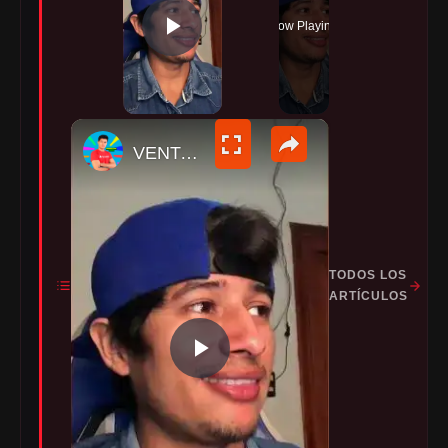
Now Playing
PLAY VIDEO
×
VENTAJAS DE JUGAR FREE FIRE 👹
TODOS LOS
ARTÍCULOS
P
L