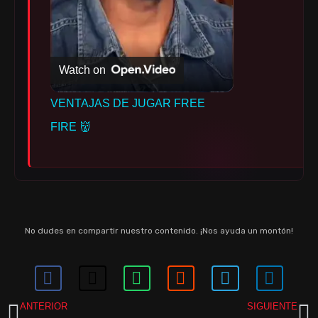
A
Watch on
Y
VENTAJAS DE JUGAR FREE
V
FIRE 👹
I
D
No dudes en compartir nuestro contenido. ¡Nos ayuda un montón!
E
O
ANTERIOR
SIGUIENTE