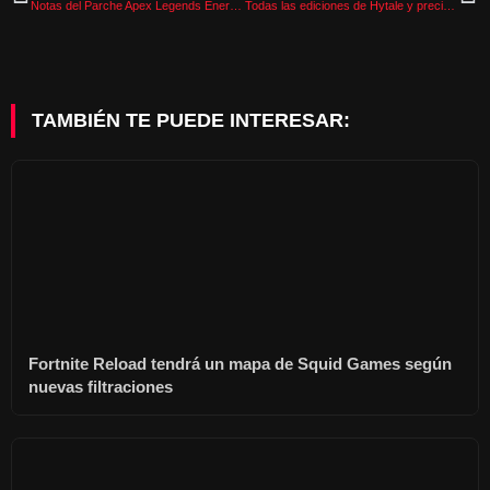
Notas del Parche Apex Legends Enero 2026, Buffs masivos a Octane y Crypto
Todas las ediciones de Hytale y precios explicados para el lanzamiento del Early Access
TAMBIÉN TE PUEDE INTERESAR:
Fortnite Reload tendrá un mapa de Squid Games según
nuevas filtraciones