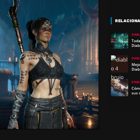
RELACION
DIABL
Toda
Diab
DIABL
Mejo
Diab
DIABL
Cómo
sus 