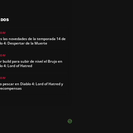
ADOS
O IV
s las novedades de la temporada 14 de
lo 4: Despertar de la Muerte
O IV
r build para subir de nivel el Brujo en
lo 4: Lord of Hatred
O IV
 pescar en Diablo 4: Lord of Hatred y
recompensas