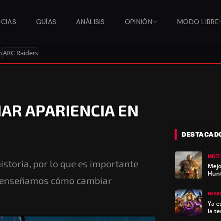
ICIAS
GUÍAS
ANÁLISIS
OPINIÓN
MODO LIBRE
n
ARC Raiders
AR APARIENCIA EN
DESTACAD
MIST
istoria, por lo que es importante
Mejo
Hun
te enseñamos cómo cambiar
HEAR
Ya e
la t