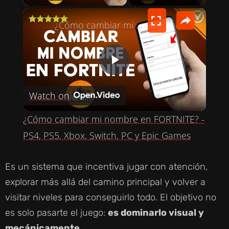
×
¿Cómo cambiar mi nombre en FORTNITE? - PS4, PS5, Xbox, Switch, PC y Epic Games
P
Watch on
L
¿Cómo cambiar mi nombre en FORTNITE? -
A
PS4, PS5, Xbox, Switch, PC y Epic Games
Y
Es un sistema que incentiva jugar con atención,
explorar más allá del camino principal y volver a
V
visitar niveles para conseguirlo todo. El objetivo no
es solo pasarte el juego:
es dominarlo visual y
I
mecánicamente
.