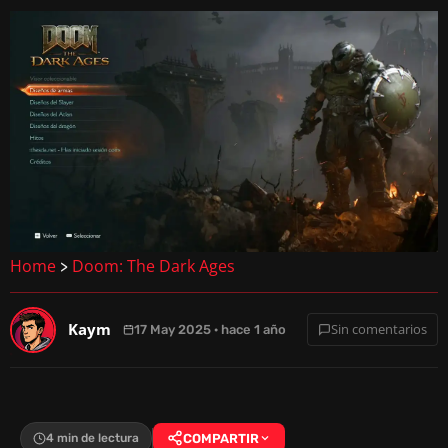
Home
Doom: The Dark Ages
>
Kaym
Sin comentarios
17 May 2025 · hace 1 año
4 min de lectura
COMPARTIR