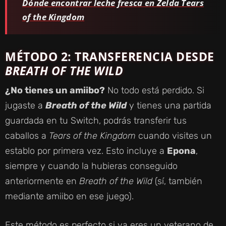
Dónde encontrar leche fresca en Zelda Tears
of the Kingdom
MÉTODO 2: TRANSFERENCIA DESDE
BREATH OF THE WILD
¿No tienes un amiibo?
No todo está perdido. Si
jugaste a
Breath of the Wild
y tienes una partida
guardada en tu Switch, podrás transferir tus
caballos a
Tears of the Kingdom
cuando visites un
establo por primera vez. Esto incluye a
Epona
,
siempre y cuando la hubieras conseguido
anteriormente en
Breath of the Wild
(sí, también
mediante amiibo en ese juego).
Este método es perfecto si ya eres un veterano de