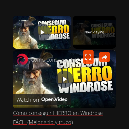
×
Now Playing
PLAY VIDEO
×
Cómo conseguir HIERRO en Windrose FÁCIL (Mejor sitio y truco)
P
Watch on
L
Cómo conseguir HIERRO en Windrose
A
FÁCIL (Mejor sitio y truco)