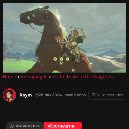
Home
Videojuegos
Zelda: Tears of the Kingdom
>
>
Kaym
Sin comentarios
28 Nov 2024 · hace 2 años
5 min de lectura
COMPARTIR