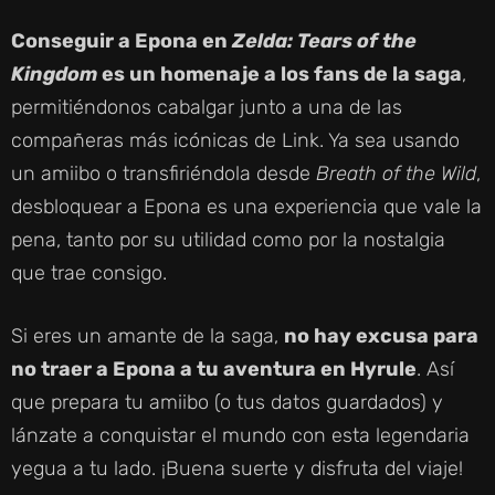
Y
Conseguir a Epona en
Zelda: Tears of the
Kingdom
es un homenaje a los fans de la saga
,
V
permitiéndonos cabalgar junto a una de las
compañeras más icónicas de Link. Ya sea usando
I
un amiibo o transfiriéndola desde
Breath of the Wild
,
desbloquear a Epona es una experiencia que vale la
D
pena, tanto por su utilidad como por la nostalgia
que trae consigo.
E
Si eres un amante de la saga,
no hay excusa para
O
no traer a Epona a tu aventura en Hyrule
. Así
que prepara tu amiibo (o tus datos guardados) y
lánzate a conquistar el mundo con esta legendaria
yegua a tu lado. ¡Buena suerte y disfruta del viaje!