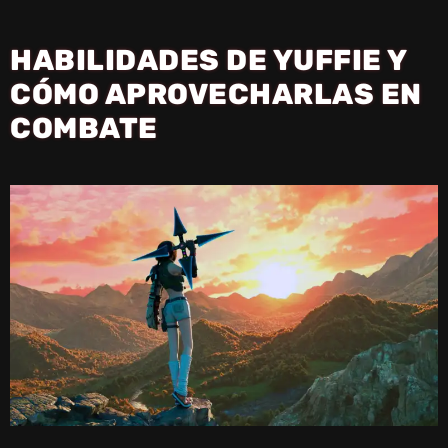
Y
HABILIDADES DE YUFFIE Y
V
CÓMO APROVECHARLAS EN
COMBATE
I
D
E
O