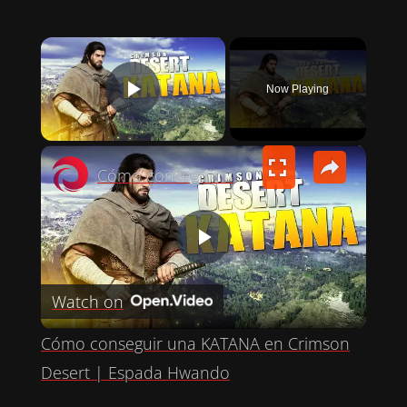
×
Now Playing
PLAY VIDEO
×
Cómo conseguir una KATANA en Crimson Desert | Espada Hwando
P
Watch on
L
Cómo conseguir una KATANA en Crimson
A
Desert | Espada Hwando