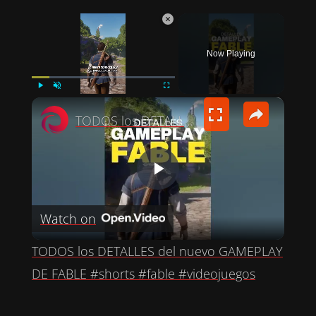
×
Now Playing
×
PLAY
UNMUTE
FULLSCREEN
TODOS los DETALLES del nuevo GAMEPLAY DE FABLE #shorts #fable #videojuegos
P
Watch on
L
TODOS los DETALLES del nuevo GAMEPLAY
A
DE FABLE #shorts #fable #videojuegos