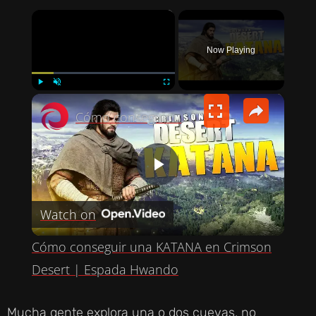
×
Now Playing
×
PLAY
UNMUTE
FULLSCREEN
Cómo conseguir una KATANA en Crimson Desert | Espada Hwando
P
Watch on
L
Cómo conseguir una KATANA en Crimson
A
Desert | Espada Hwando
Y
Mucha gente explora una o dos cuevas, no