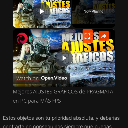
Now Playing
PLAY VIDEO
×
Mejores AJUSTES GRÁFICOS de PRAGMATA en PC para MÁS FPS
P
Watch on
L
Mejores AJUSTES GRÁFICOS de PRAGMATA
A
en PC para MÁS FPS
Y
Estos objetos son tu prioridad absoluta, y deberías
centrarte en conseguirlos siempre que puedas.