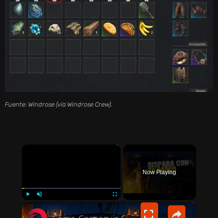
Fuente: Windrose (vía Windrose Crew).
×
Now Playing
×
PLAY
UNMUTE
FULLSCREEN