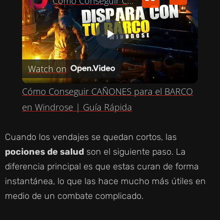
Cómo Conseguir CAÑONES para el BARCO en Windrose | Guía Rápida
P
Watch on
L
Cómo Conseguir CAÑONES para el BARCO
A
en Windrose | Guía Rápida
Y
Cuando los vendajes se quedan cortos, las
pociones de salud
son el siguiente paso. La
V
diferencia principal es que estas curan de forma
instantánea, lo que las hace mucho más útiles en
I
medio de un combate complicado.