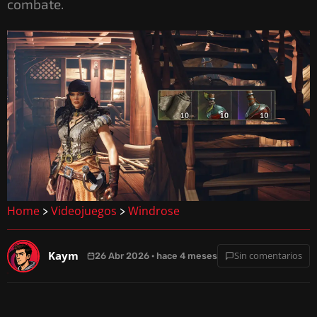
combate.
Home
Videojuegos
Windrose
>
>
Kaym
Sin comentarios
26 Abr 2026 · hace 4 meses