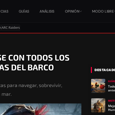
ICIAS
GUÍAS
ANÁLISIS
OPINIÓN
MODO LIBRE
n
ARC Raiders
E CON TODOS LOS
AS DEL BARCO
DESTACAD
GUÍA
as para navegar, sobrevivir,
Todo
ante
a mar.
MIST
Mejo
Hun