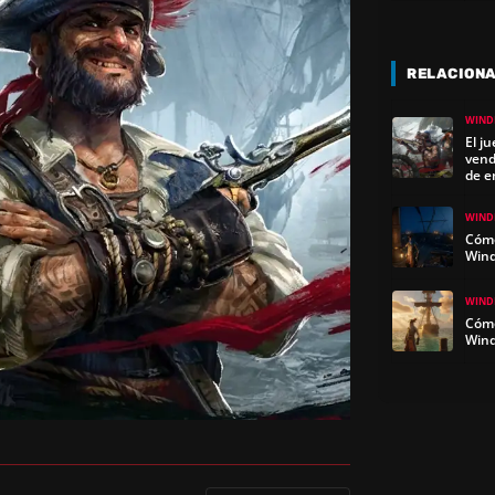
RELACION
WIND
El j
vend
de e
WIND
Cómo
Win
WIND
Cómo
Wind