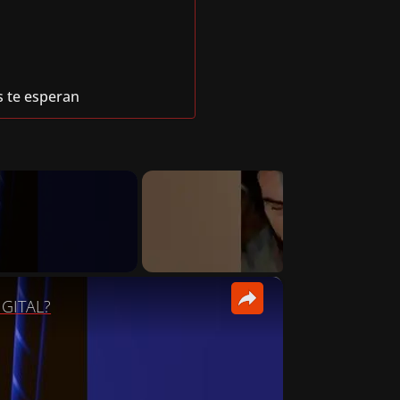
s te esperan
×
IGITAL?