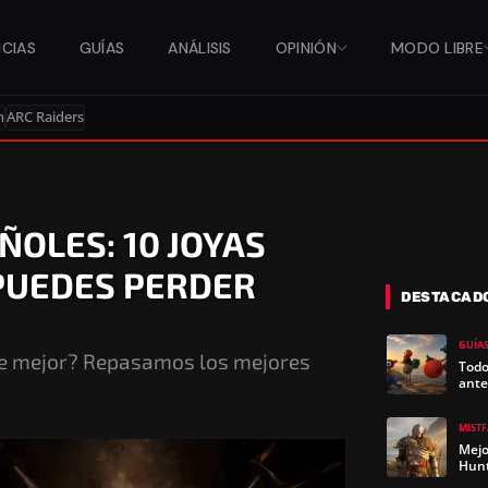
ICIAS
GUÍAS
ANÁLISIS
OPINIÓN
MODO LIBRE
n
ARC Raiders
ÑOLES: 10 JOYAS
PUEDES PERDER
DESTACAD
GUÍA
ace mejor? Repasamos los mejores
Todo
ante
MIST
Mejo
Hun