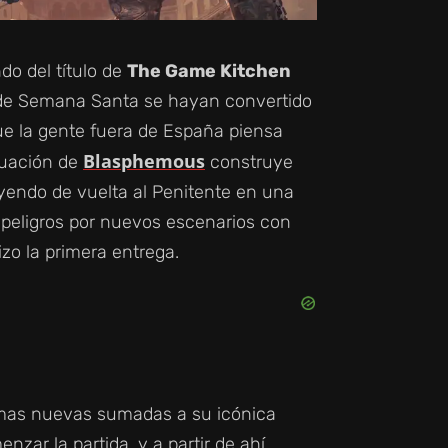
do del título de
The Game Kitchen
 de Semana Santa se hayan convertido
ue la gente fuera de España piensa
Blasphemous
nuación de
construye
ayendo de vuelta al Penitente en una
peligros por nuevos escenarios con
izo la primera entrega.
rmas nuevas sumadas a su icónica
nzar la partida, y a partir de ahí