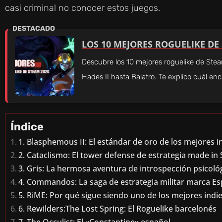
casi criminal no conocer estos juegos.
LOS 10 MEJORES ROGUELIKE DE
Descubre los 10 mejores roguelike de St
Hades II hasta Balatro. Te explico cuál en
Índice
1. Blasphemous II: El estándar de oro de los mejores i
2. Cataclismo: El tower defense de estrategia made in
3. Gris: La hermosa aventura de introspección psicoló
4. Commandos: La saga de estrategia militar marca E
5. RiME: Por qué sigue siendo uno de los mejores ind
6. Rewilders:The Lost Spring: El Roguelike barcelonés
7. The Occulist: El «Constantine» español