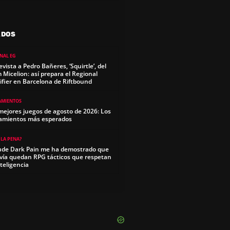
ADOS
NAL EG
evista a Pedro Bañeres, ‘Squirtle’, del
 Micelion: así prepara el Regional
ifier en Barcelona de Riftbound
AMIENTOS
mejores juegos de agosto de 2026: Los
amientos más esperados
 LA PENA?
ude Dark Pain me ha demostrado que
vía quedan RPG tácticos que respetan
nteligencia