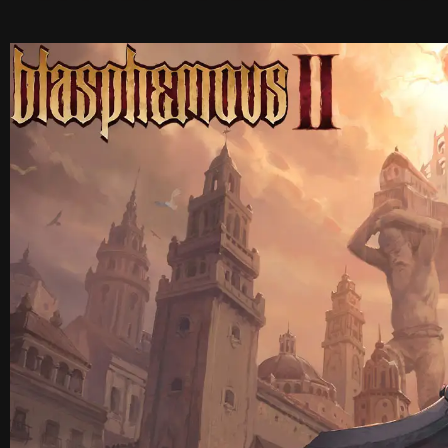
D
E
O