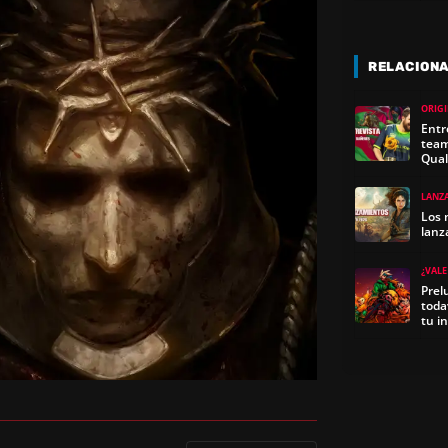
RELACION
ORIGI
Entr
team
Qual
LANZ
Los 
lanz
¿VALE
Prel
toda
tu i