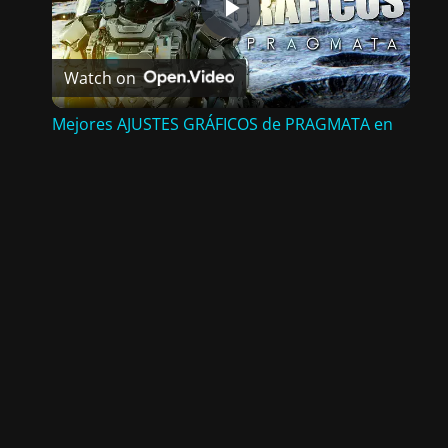
P
Watch on
L
Mejores AJUSTES GRÁFICOS de PRAGMATA en
A
PC para MÁS FPS
Y
V
I
D
EVELONGAMES.COM · TODOS LOS DERECHOS RESERVADOS © 2026