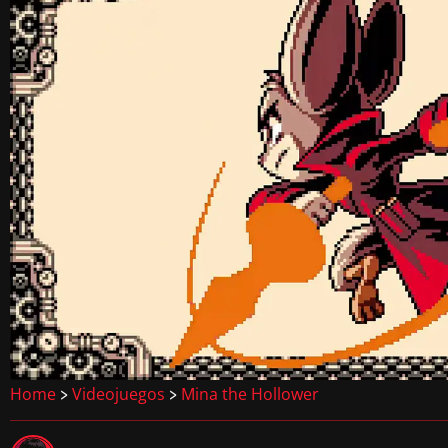
Home
Videojuegos
Mina the Hollower
>
>