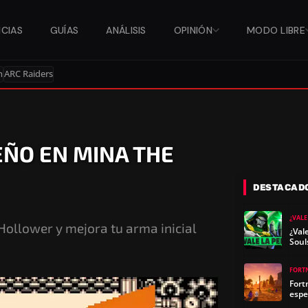
ICIAS
GUÍAS
ANÁLISIS
OPINIÓN
MODO LIBRE
n
ARC Raiders
ÑO EN MINA THE
DESTACAD
¿VALE
ollower y mejora tu arma inicial
¿Val
Soul
FORT
Fort
espe