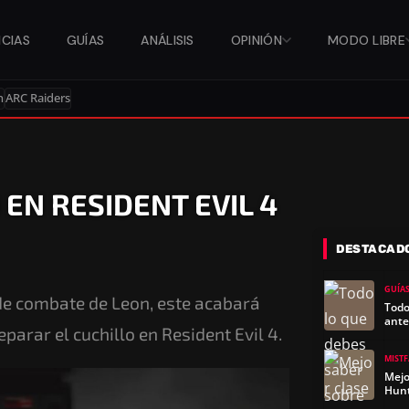
ICIAS
GUÍAS
ANÁLISIS
OPINIÓN
MODO LIBRE
n
ARC Raiders
EN RESIDENT EVIL 4
DESTACAD
GUÍA
 de combate de Leon, este acabará
Todo
ante
arar el cuchillo en Resident Evil 4.
MIST
Mejo
Hun