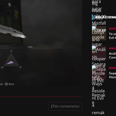
RELACION
RESID
Ya s
Evil
ANÁLI
Anál
Comp
RESID
Sepa
Hist
Sin comentarios