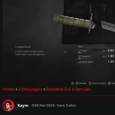
Home
Videojuegos
Resident Evil 4 Remake
>
>
Kaym
28 Mar 2023 · hace 3 años