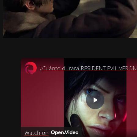
P
L
Watch on