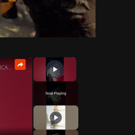
×
×
¿Cuánto durará RESIDENT EVIL VERONICA? #shorts #residentevil #residentevilveronica
PLAY VIDEO
Now Playing