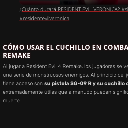
A
¿Cuánto durará RESIDENT EVIL VERONICA? #sho
#residentevilveronica
Y
V
CÓMO USAR EL CUCHILLO EN COMBAT
REMAKE
I
Al jugar a Resident Evil 4 Remake, los jugadores se v
una serie de monstruosos enemigos. Al principio del 
D
tiene acceso son
su pistola SG-09 R y su cuchillo
extremadamente útiles que a menudo pueden significar
E
muerte.
O