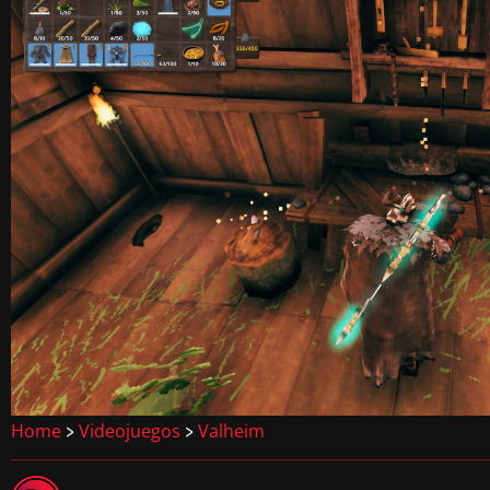
Home
Videojuegos
Valheim
>
>