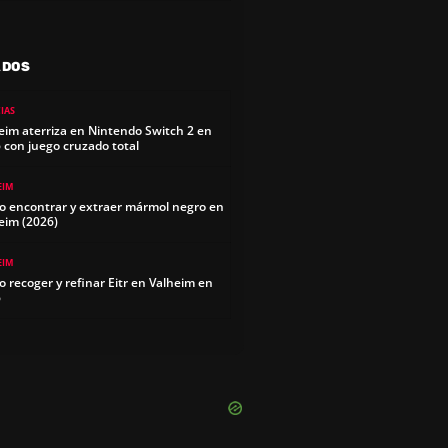
ADOS
IAS
eim aterriza en Nintendo Switch 2 en
 con juego cruzado total
EIM
 encontrar y extraer mármol negro en
eim (2026)
EIM
 recoger y refinar Eitr en Valheim en
6