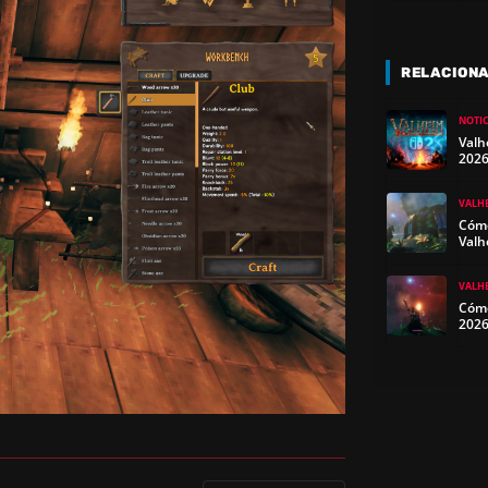
RELACION
NOTIC
Valh
2026
VALH
Cómo
Valh
VALH
Cómo
202