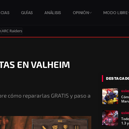
ICIAS
GUÍAS
ANÁLISIS
OPINIÓN
MODO LIBRE
n
ARC Raiders
AS EN VALHEIM
DESTACAD
GUÍA
bre cómo repararlas GRATIS y paso a
Cómo
Marv
GUÍA
Todo
1.3 