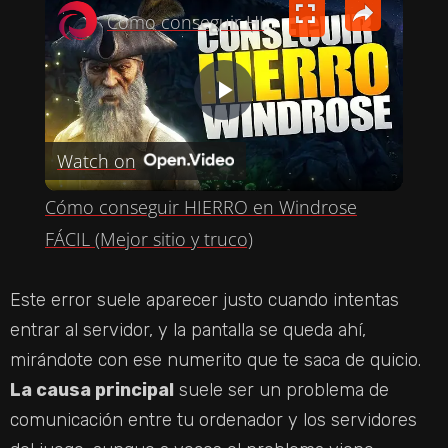
Cómo conseguir HIERRO en Windrose FÁCIL (Mejor sitio y truco)
P
Watch on
L
Cómo conseguir HIERRO en Windrose
A
FÁCIL (Mejor sitio y truco)
Y
Este error suele aparecer justo cuando intentas
entrar al servidor, y la pantalla se queda ahí,
V
mirándote con ese numerito que te saca de quicio.
La causa principal
suele ser un problema de
I
comunicación entre tu ordenador y los servidores