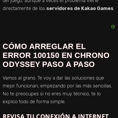
del juego, aunque a veces el problema viene
D
directamente de los
servidores de Kakao Games
.
E
O
CÓMO ARREGLAR EL
ERROR 100150 EN CHRONO
ODYSSEY PASO A PASO
Vamos al grano. Te voy a dar las soluciones que
mejor funcionan, empezando por las más sencillas.
No te preocupes si no eres muy técnico, te lo
explico todo de forma simple.
REVISA TU CONEXIÓN A INTERNET