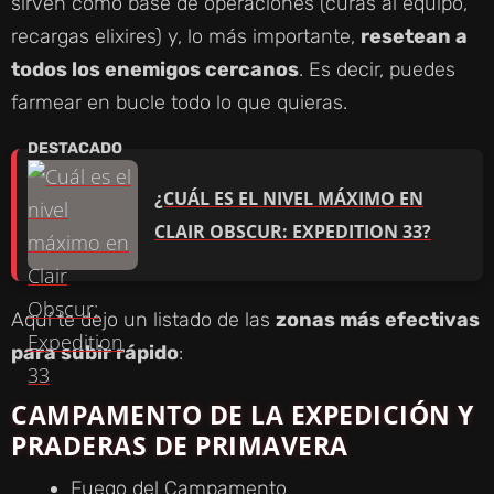
sirven como base de operaciones (curas al equipo,
recargas elixires) y, lo más importante,
resetean a
todos los enemigos cercanos
. Es decir, puedes
farmear en bucle todo lo que quieras.
¿CUÁL ES EL NIVEL MÁXIMO EN
CLAIR OBSCUR: EXPEDITION 33?
Aquí te dejo un listado de las
zonas más efectivas
para subir rápido
:
CAMPAMENTO DE LA EXPEDICIÓN Y
PRADERAS DE PRIMAVERA
Fuego del Campamento