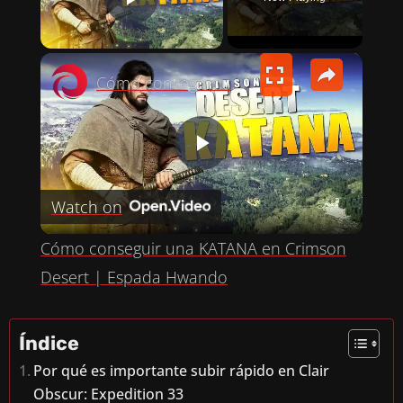
PLAY VIDEO
×
Cómo conseguir una KATANA en Crimson Desert | Espada Hwando
P
Watch on
L
Cómo conseguir una KATANA en Crimson
A
Desert | Espada Hwando
Y
Índice
Por qué es importante subir rápido en Clair
V
Obscur: Expedition 33