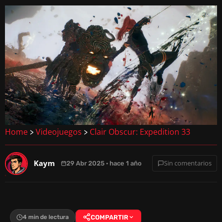
Home
Videojuegos
Clair Obscur: Expedition 33
>
>
Kaym
Sin comentarios
29 Abr 2025 · hace 1 año
4 min de lectura
COMPARTIR