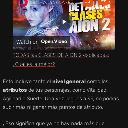
TODAS las CLASES DE AION 2 explicadas: ¿Cuál es la mejor?
P
Watch on
L
TODAS las CLASES DE AION 2 explicadas:
A
¿Cuál es la mejor?
Y
Esto incluye tanto el
nivel general
como los
atributos
de tus personajes, como Vitalidad,
V
Agilidad o Suerte. Una vez llegues a 99, no podrás
subir más ni ganar más puntos de atributo.
I
¿Eso significa que ya no hay nada más que